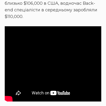
близько $106,000 в США, водночас Back-
end спеціалісти в середньому заробляли
$110,000.