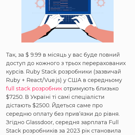
Так, за $ 9.99 в місяць у вас буде повний
доступ до кожного з трьох перерахованих
курсів. Ruby Stack розробники (зазвичай
Ruby + React/Vue.js) у США в середньому
full stack розробник
отримують близько
$7250. В Україні ті самі спеціалісти
дістають $2500. Йдеться саме про
середню оплату без привʼязки до рівня.
Згідно Glassdoor, середня зарплата Full
Stack розробників за 2023 рік становила