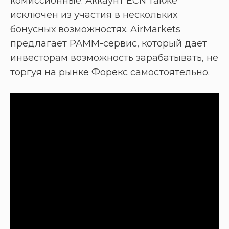
комиссионные. Аккаунт ECN также
исключен из участия в нескольких
бонусных возможностях. AirMarkets
предлагает РАММ-сервис, который дает
инвесторам возможность зарабатывать, не
торгуя на рынке Форекс самостоятельно.